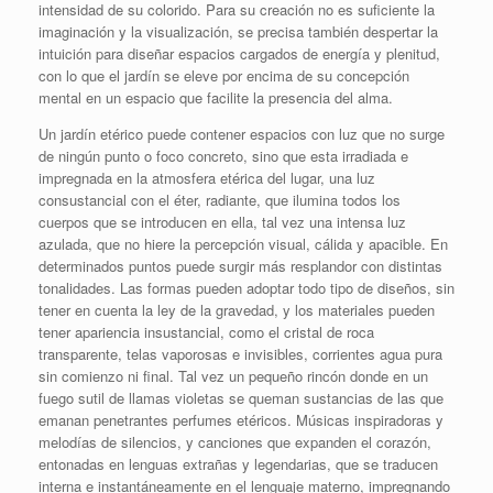
intensidad de su colorido. Para su creación no es suficiente la
imaginación y la visualización, se precisa también despertar la
intuición para diseñar espacios cargados de energía y plenitud,
con lo que el jardín se eleve por encima de su concepción
mental en un espacio que facilite la presencia del alma.
Un jardín etérico puede contener espacios con luz que no surge
de ningún punto o foco concreto, sino que esta irradiada e
impregnada en la atmosfera etérica del lugar, una luz
consustancial con el éter, radiante, que ilumina todos los
cuerpos que se introducen en ella, tal vez una intensa luz
azulada, que no hiere la percepción visual, cálida y apacible. En
determinados puntos puede surgir más resplandor con distintas
tonalidades. Las formas pueden adoptar todo tipo de diseños, sin
tener en cuenta la ley de la gravedad, y los materiales pueden
tener apariencia insustancial, como el cristal de roca
transparente, telas vaporosas e invisibles, corrientes agua pura
sin comienzo ni final. Tal vez un pequeño rincón donde en un
fuego sutil de llamas violetas se queman sustancias de las que
emanan penetrantes perfumes etéricos. Músicas inspiradoras y
melodías de silencios, y canciones que expanden el corazón,
entonadas en lenguas extrañas y legendarias, que se traducen
interna e instantáneamente en el lenguaje materno, impregnando