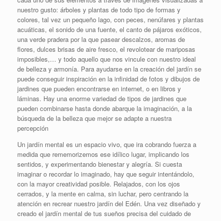
nuestro gusto: árboles y plantas de todo tipo de formas y
colores, tal vez un pequeño lago, con peces, nenúfares y plantas
acuáticas, el sonido de una fuente, el canto de pájaros exóticos,
una verde pradera por la que pasear descalzos, aromas de
flores, dulces brisas de aire fresco, el revolotear de mariposas
imposibles,… y todo aquello que nos vincule con nuestro ideal
de belleza y armonía. Para ayudarse en la creación del jardín se
puede conseguir inspiración en la infinidad de fotos y dibujos de
jardines que pueden encontrarse en internet, o en libros y
láminas. Hay una enorme variedad de tipos de jardines que
pueden combinarse hasta donde abarque la imaginación, a la
búsqueda de la belleza que mejor se adapte a nuestra
percepción
Un jardín mental es un espacio vivo, que ira cobrando fuerza a
medida que rememorizemos ese idílico lugar, implicando los
sentidos, y experimentando bienestar y alegría. Si cuesta
imaginar o recordar lo imaginado, hay que seguir intentándolo,
con la mayor creatividad posible. Relajados, con los ojos
cerrados, y la mente en calma, sin luchar, pero centrando la
atención en recrear nuestro jardín del Edén. Una vez diseñado y
creado el jardín mental de tus sueños precisa del cuidado de